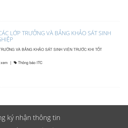
I CÁC LỚP TRƯỞNG VÀ BẢNG KHẢO SÁT SINH
GHIỆP
 TRƯỞNG VÀ BẢNG KHẢO SÁT SINH VIÊN TRƯỚC KHI TỐT
t xem
|
Thông báo ITC
g ký nhận thông tin