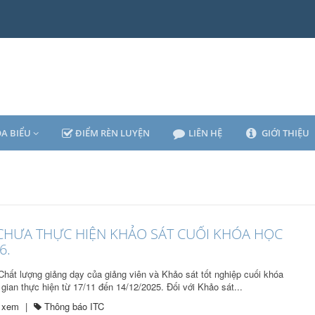
A BIỂU
ĐIỂM RÈN LUYỆN
LIÊN HỆ
GIỚI THIỆU
 CHƯA THỰC HIỆN KHẢO SÁT CUỐI KHÓA HỌC
6.
Chất lượng giảng dạy của giảng viên và Khảo sát tốt nghiệp cuối khóa
gian thực hiện từ 17/11 đến 14/12/2025. Đối với Khảo sát...
t xem
|
Thông báo ITC