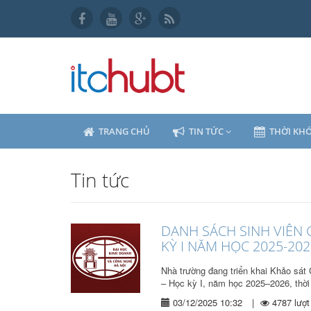
TRANG CHỦ
TIN TỨC
THỜI KHÓ
Tin tức
DANH SÁCH SINH VIÊN
KỲ I NĂM HỌC 2025-202
Nhà trường đang triển khai Khảo sát 
– Học kỳ I, năm học 2025–2026, thời 
03/12/2025 10:32
|
4787 lượ