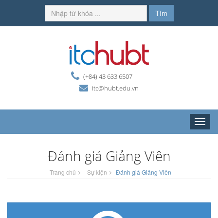
Tìm
(+84) 43 633 6507
itc@hubt.edu.vn
Toggle
naviga
Đánh giá Giảng Viên
Trang chủ
Sự kiện
Đánh giá Giảng Viên